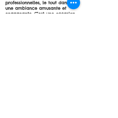
professionnelles, le tout dans
une ambiance amusante et
engageante. C’est une occasion
idéale pour créer des souvenirs
durables tout en atteignant des
objectifs de développement
personnel et collectif.
TEAM BUILDING