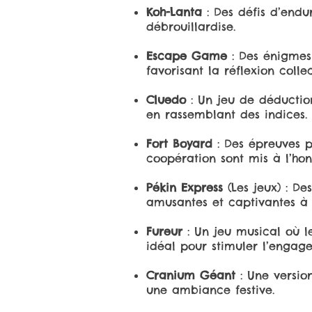
Koh-Lanta
: Des défis d’endu
débrouillardise.
Escape Game
: Des énigmes 
favorisant la réflexion coll
Cluedo
: Un jeu de déductio
en rassemblant des indices.
Fort Boyard
: Des épreuves 
coopération sont mis à l’ho
Pékin Express
(Les jeux) : De
amusantes et captivantes à 
Fureur
: Un jeu musical où l
idéal pour stimuler l’engag
Cranium Géant
: Une version
une ambiance festive.