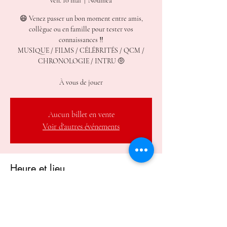
ven. 10 mai
  |  
Nouméa
😄 Venez passer un bon moment entre amis,
collègue ou en famille pour tester vos
connaissances ‼️
MUSIQUE / FILMS / CÉLÉBRITÉS / QCM /
CHRONOLOGIE / INTRU 🤨
À vous de jouer
Aucun billet en vente
Voir d'autres événements
Heure et lieu
10 mai 2024, 19:00 – 22:00
Nouméa, 7 rue Louis Bleriot, Nouméa 98800,
Nouvelle-Calédonie